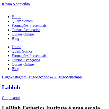
Ir para o conteúdo
Home
Quem Somos
Formações Presenciais
Cursos Avançados
Cursos Online
Blog
Home
Quem Somos
Formações Presenciais
Cursos Avançados
Cursos Online
Blog
Huge-instagram
Huge-facebook-02
Huge-whatsapp
Labluh
Clique aqui
LaBluh Esthetics Institute é uma escola