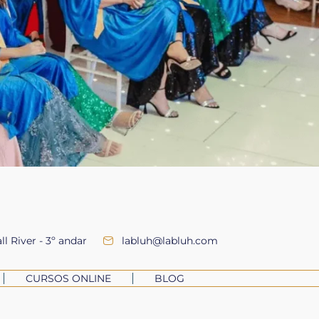
ll River - 3º andar
labluh@labluh.com
CURSOS ONLINE
BLOG