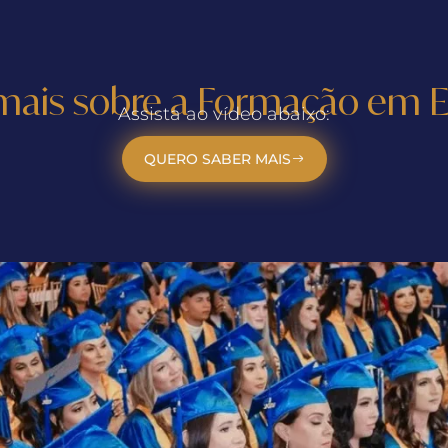
mais sobre a Formação em E
Assista ao vídeo abaixo:
QUERO SABER MAIS