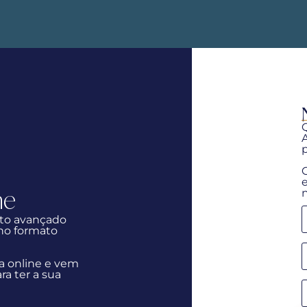
p
ne
nto avançado
 no formato
a online e vem
ra ter a sua