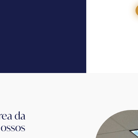
rea da
nossos