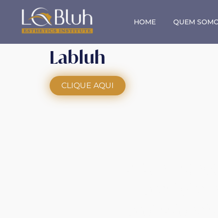
HOME
QUEM SOM
Labluh
CLIQUE AQUI
LaBluh Esthet
brasileira
profissionai