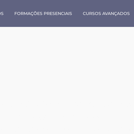
OS
FORMAÇÕES PRESENCIAIS
CURSOS AVANÇADOS
ics Institute é uma escola in
 nos Estados Unidos, dedicada 
s da área de estética, preparan